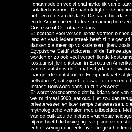
lichaamsdelen veelal onafhankelijk van elkaar
isolatiedansvorm. De nadruk ligt op de heupe
het centrum van de dans. De naam buikdans is
en de Arabische en Turkse benaming betekent l
Oosterse of Oriëntaalse dans.
Er bestaan veel verschillende vormen binnen 
land en vaak iedere streek heeft zijn eigen stij
dansen die meer op volksdansen lijken, zoals 
Egyptische 'Saidi' stokdans, of de Turkse zige
worden er zo ook veel verschillende kostuums
kostuumstijlen ontstaan in Europa en Amerika.
van de laatste is de 'Tribal Bellydance', waarv
jaar geleden ontstonden. Er zijn ook vele stijle
bellydance', dat zijn stijlen waar elementen ui
Indiase Bollywood dans, in zijn verwerkt.
Er wordt verondersteld dat buikdans een van 
wel minimaal 5000 jaar oud. Het zou dan teru
priesteressen en later tempeldanseressen, die 
mythologische verhalen mee uitbeeldden. Me
van de buik zou de Indiase vruchtbaarheidsgo
bijvoorbeeld de beweging van planeten en ster
echter weinig concreets over de geschiedenis 