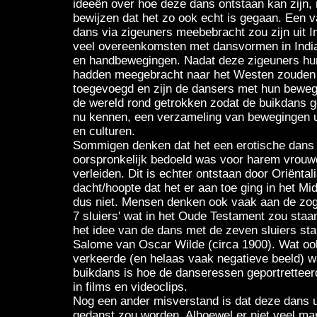
ideeën over hoe deze dans ontstaan kan zijn, 
bewijzen dat het zo ook echt is gegaan. Een v
dans via zigeuners meebebracht zou zijn uit In
veel overeenkomsten met dansvormen in India,
en handbewegingen. Nadat deze zigeuners hu
hadden meegebracht naar het Westen zouden er
toegevoegd en zijn de dansers met hun beweg
de wereld rond getrokken zodat de buikdans g
nu kennen, een verzameling van bewegingen ui
en culturen.
Sommigen denken dat het een erotische dans i
oorspronkelijk bedoeld was voor harem vrouw
verleiden. Dit is echter ontstaan door Oriënta
dacht/hoopte dat het er aan toe ging in het M
dus niet. Mensen denken ook vaak aan de zo
7 sluiers' wat in het Oude Testament zou staan,
het idee van de dans met de zeven sluiers stam
Salome van Oscar Wilde (circa 1900). Wat ook
verkeerde (en helaas vaak negatieve beeld) 
buikdans is hoe de danseressen geportretteerd
in films en videoclips.
Nog een ander misverstand is dat deze dans u
gedanst zou worden. Alhoewel er niet veel ma