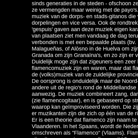
sinds generaties in de steden - ofschoon ze
ze vermengden maar weinig met de payo's.
muziek van de dorps- en stads-gitanos die
dorpelingen en vice versa. Ook de rondtre
'gespuis' gaven aan deze muziek eigen kara
van plaatsen ziet men vandaag de dag terug
verbonden is met een bepaalde plaats (bv.
Malagueñas, of Alòsno in de Huelva om zij
Granada om zijn Granaïna's, en zo zijn er 
Duidelijk moge zijn dat zigeuners een zeer b
flamencomuziek zijn en waren, maar dat f
de (volks)muziek van de zuidelijke provinci
De oorsprong is onduidelijk maar de Noord
andere uit de regio's rond de Middellandse Z
aanwezig. De muziek combineert zang, dan
(zie flamencogitaar), en is gebaseerd op st
waarop kan geïmproviseerd worden. Die zij
er muzikanten zijn die zich op één van de r
Er is een theorie dat flamenco zijn naam t
Vlaanderen. In het Spaans, wordt de Neder
omschreven als "Flamenco" (Vlaams). Fl