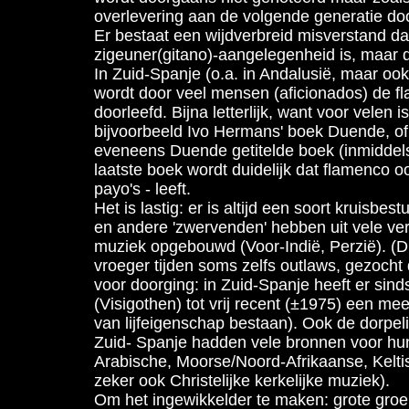
overlevering aan de volgende generatie d
Er bestaat een wijdverbreid misverstand d
zigeuner(gitano)-aangelegenheid is, maar d
In Zuid-Spanje (o.a. in Andalusië, maar ook
wordt door veel mensen (aficionados) de 
doorleefd. Bijna letterlijk, want voor velen is
bijvoorbeeld Ivo Hermans' boek Duende, o
eveneens Duende getitelde boek (inmiddels 
laatste boek wordt duidelijk dat flamenco oo
payo's - leeft.
Het is lastig: er is altijd een soort kruisbe
en andere 'zwervenden' hebben uit vele ve
muziek opgebouwd (Voor-Indië, Perzië). (D
vroeger tijden soms zelfs outlaws, gezocht 
voor doorging: in Zuid-Spanje heeft er sind
(Visigothen) tot vrij recent (±1975) een m
van lijfeigenschap bestaan). Ook de dorpel
Zuid- Spanje hadden vele bronnen voor hu
Arabische, Moorse/Noord-Afrikaanse, Kelti
zeker ook Christelijke kerkelijke muziek).
Om het ingewikkelder te maken: grote groe